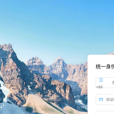
统一身
+86